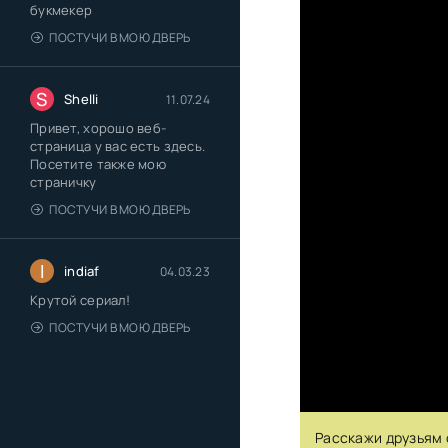
букмекер
ПОСТУЧИ В МОЮ ДВЕРЬ
S
Shelli
11.07.24
Привет, хорошо веб-
страница у вас есть здесь.
Посетите также мою
страничку
ПОСТУЧИ В МОЮ ДВЕРЬ
I
indiaf
04.03.23
Крутой сериал!
ПОСТУЧИ В МОЮ ДВЕРЬ
Расскажи друзьям 