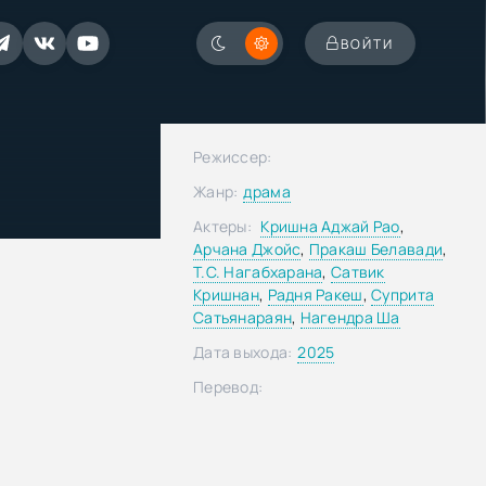
ВОЙТИ
Режиссер:
Жанр:
драма
Актеры:
Кришна Аджай Рао
,
Арчана Джойс
,
Пракаш Белавади
,
Т.С. Нагабхарана
,
Сатвик
Кришнан
,
Радня Ракеш
,
Суприта
Сатьянараян
,
Нагендра Ша
Дата выхода:
2025
Перевод: