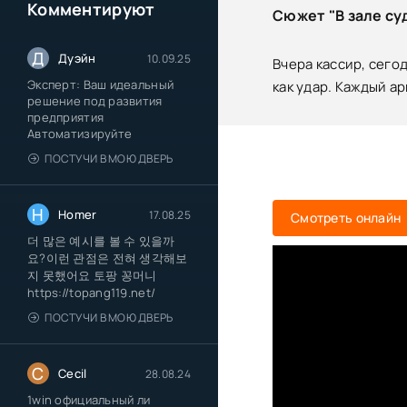
Комментируют
Сюжет "В зале су
Д
Дуэйн
10.09.25
Вчера кассир, сего
Эксперт: Ваш идеальный
как удар. Каждый ар
решение под развития
предприятия
Автоматизируйте
ПОСТУЧИ В МОЮ ДВЕРЬ
H
Homer
17.08.25
Смотреть онлайн
더 많은 예시를 볼 수 있을까
요?이런 관점은 전혀 생각해보
지 못했어요 토팡 꽁머니
https://topang119.net/
ПОСТУЧИ В МОЮ ДВЕРЬ
C
Cecil
28.08.24
1win официальный ли