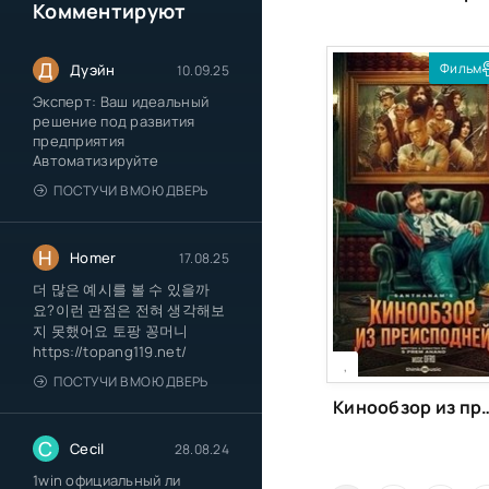
Комментируют
Д
Фильм
Дуэйн
10.09.25
Эксперт: Ваш идеальный
решение под развития
предприятия
Автоматизируйте
ПОСТУЧИ В МОЮ ДВЕРЬ
H
Homer
17.08.25
더 많은 예시를 볼 수 있을까
요?이런 관점은 전혀 생각해보
지 못했어요 토팡 꽁머니
[xfgiven_season]
https://topang119.net/
[/xfgiven_season]
,
ПОСТУЧИ В МОЮ ДВЕРЬ
Кинообзор из преисп
C
Cecil
28.08.24
1win официальный ли