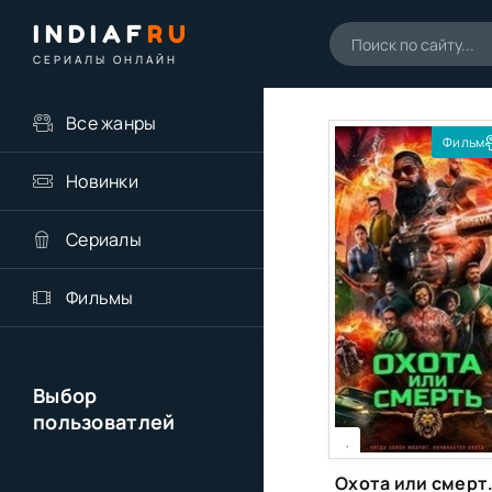
INDIAF
RU
СЕРИАЛЫ ОНЛАЙН
Все жанры
Фильм
Новинки
Сериалы
Фильмы
Выбор
пользоватлей
[xfgiven_season]
[/xfgiven_season]
,
Охота и