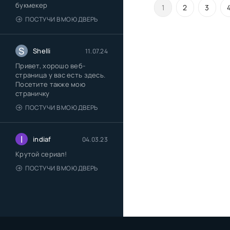
букмекер
1
2
3
ПОСТУЧИ В МОЮ ДВЕРЬ
S
Shelli
11.07.24
Привет, хорошо веб-
страница у вас есть здесь.
Посетите также мою
страничку
ПОСТУЧИ В МОЮ ДВЕРЬ
I
indiaf
04.03.23
Крутой сериал!
ПОСТУЧИ В МОЮ ДВЕРЬ