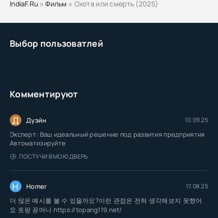
IndiaF.Ru
»
Фильм
» Охота или смерть (2025)
Выбор пользоватлей
Комментируют
Д
Дуэйн
10.09.25
Эксперт: Ваш идеальный решение под развития предприятия
Автоматизируйте
ПОСТУЧИ В МОЮ ДВЕРЬ
H
Homer
17.08.25
더 많은 예시를 볼 수 있을까요?이런 관점은 전혀 생각해보지 못했어
요 토팡 꽁머니 https://topang119.net/