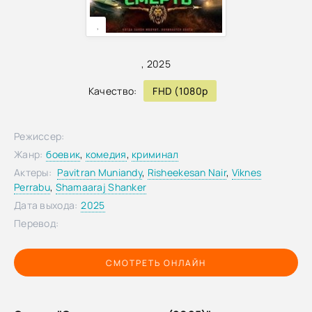
,
,
2025
Качество:
FHD (1080p
Режиссер:
Жанр:
боевик
,
комедия
,
криминал
Актеры:
Pavitran Muniandy
,
Risheekesan Nair
,
Viknes
Perrabu
,
Shamaaraj Shanker
Дата выхода:
2025
Перевод:
СМОТРЕТЬ ОНЛАЙН