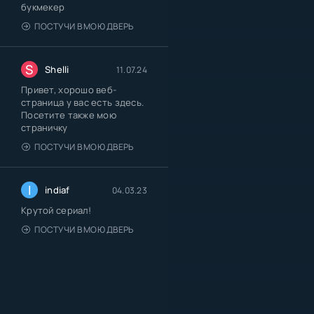
букмекер
ПОСТУЧИ В МОЮ ДВЕРЬ
S
Shelli
11.07.24
Привет, хорошо веб-
страница у вас есть здесь.
Посетите также мою
страничку
ПОСТУЧИ В МОЮ ДВЕРЬ
I
indiaf
04.03.23
Крутой сериал!
ПОСТУЧИ В МОЮ ДВЕРЬ