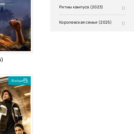
Ритмы кампуса (2023)
()
Королевская семья (2025)
()
on]
on]
6)
Фильм