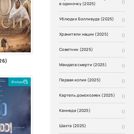
()
в одиночку (2025)
Ублюдки Болливуда (2025)
()
Хранители нации (2025)
()
on]
on]
Советник (2025)
()
26)
Мандала смерти (2025)
()
Первая копия (2025)
()
Фильм
Картель домохозяек (2025)
()
Каннеда (2025)
()
Шахта (2025)
()