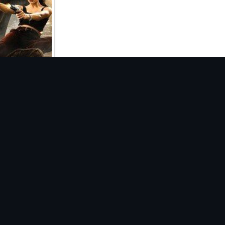
on]
on]
26)