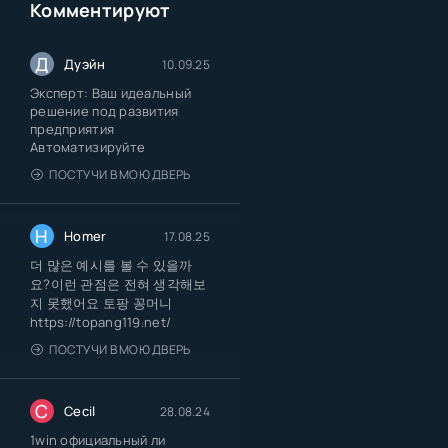
Комментируют
Д
Дуэйн
10.09.25
Эксперт: Ваш идеальный
решение под развития
предприятия
Автоматизируйте
ПОСТУЧИ В МОЮ ДВЕРЬ
H
Homer
17.08.25
더 많은 예시를 볼 수 있을까
요?이런 관점은 전혀 생각해보
지 못했어요 토팡 꽁머니
https://topang119.net/
ПОСТУЧИ В МОЮ ДВЕРЬ
C
Cecil
28.08.24
1win официальный ли