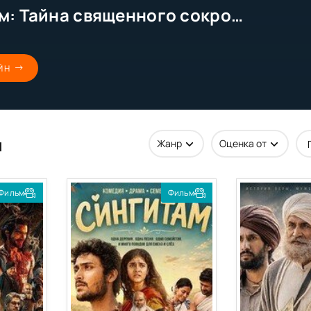
Нагабандхам: Тайна священного сокровища (2026)
ЙН
и
Фильм
Фильм