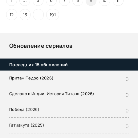
1
...
5
6
7
8
9
10
11
12
13
...
191
Обновление сериалов
Последних 15 обновлений
Притам Педро (2026)
()
Сделано в Индии: История Титана (2026)
()
Победа (2026)
()
Гатиакута (2025)
()