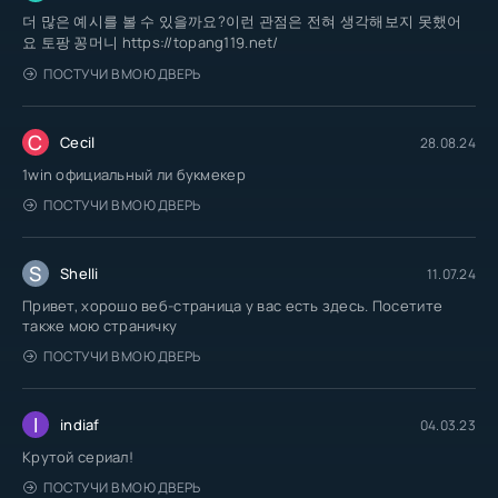
더 많은 예시를 볼 수 있을까요?이런 관점은 전혀 생각해보지 못했어
요 토팡 꽁머니 https://topang119.net/
ПОСТУЧИ В МОЮ ДВЕРЬ
C
Cecil
28.08.24
1win официальный ли букмекер
ПОСТУЧИ В МОЮ ДВЕРЬ
S
Shelli
11.07.24
Привет, хорошо веб-страница у вас есть здесь. Посетите
также мою страничку
ПОСТУЧИ В МОЮ ДВЕРЬ
I
indiaf
04.03.23
Крутой сериал!
ПОСТУЧИ В МОЮ ДВЕРЬ