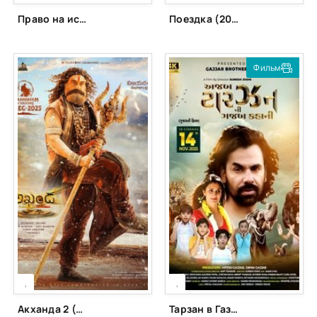
Право на истину (2025)
Поездка (2025)
Фильм
[xfgiven_season]
[xfgiven_season]
[/xfgiven_season]
[/xfgiven_season]
,
,
Акханда 2 (2025)
Тарзан в Газабе Кахани (2025)