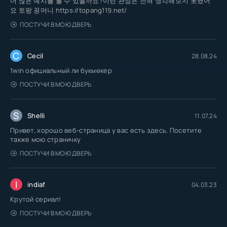
더 많은 예시를 볼 수 있을까요?이런 관점은 전혀 생각해보지 못했어
요 토팡 꽁머니 https://topang119.net/
ПОСТУЧИ В МОЮ ДВЕРЬ
C
Cecil
28.08.24
1win официальный ли букмекер
ПОСТУЧИ В МОЮ ДВЕРЬ
S
Shelli
11.07.24
Привет, хорошо веб-страница у вас есть здесь. Посетите
также мою страничку
ПОСТУЧИ В МОЮ ДВЕРЬ
I
indiaf
04.03.23
Крутой сериал!
ПОСТУЧИ В МОЮ ДВЕРЬ