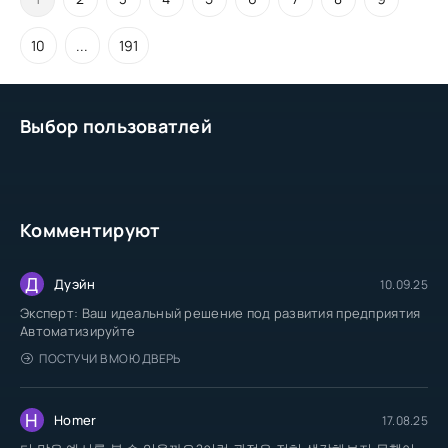
10
...
191
Выбор пользоватлей
Комментируют
Д
Дуэйн
10.09.25
Эксперт: Ваш идеальный решение под развития предприятия
Автоматизируйте
ПОСТУЧИ В МОЮ ДВЕРЬ
H
Homer
17.08.25