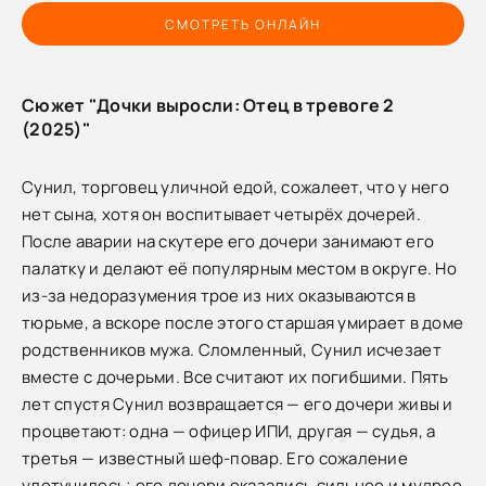
СМОТРЕТЬ ОНЛАЙН
Сюжет "Дочки выросли: Отец в тревоге 2
(2025)"
Сунил, торговец уличной едой, сожалеет, что у него
нет сына, хотя он воспитывает четырёх дочерей.
После аварии на скутере его дочери занимают его
палатку и делают её популярным местом в округе. Но
из-за недоразумения трое из них оказываются в
тюрьме, а вскоре после этого старшая умирает в доме
родственников мужа. Сломленный, Сунил исчезает
вместе с дочерьми. Все считают их погибшими. Пять
лет спустя Сунил возвращается — его дочери живы и
процветают: одна — офицер ИПИ, другая — судья, а
третья — известный шеф-повар. Его сожаление
улетучилось; его дочери оказались сильнее и мудрее