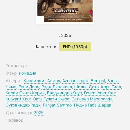
,
,
2025
Качество:
FHD (1080p)
Режиссер:
Жанр:
комедия
Актеры:
Карамджит Анмол
,
Avnoor
,
Jagtar Benipal
,
Багга
Чима
,
Рави Деол
,
Радж Дхаливал
,
Шилпа Дхар
,
Арри Гилл
,
Карам Сингх Карма
,
Балджиндер Каур
,
Dharminder Kaur
,
Kulwant Kaur
,
Экта Гулати Кхера
,
Gunveen Manchanda
,
Сукхвиндер Радж
,
Pargat Samrao
,
Пуджа Габа Шарда
Дата выхода:
2025
Перевод: