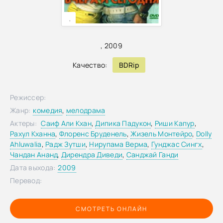
,
,
2009
Качество:
BDRip
Режиссер:
Жанр:
комедия
,
мелодрама
Актеры:
Саиф Али Кхан
,
Дипика Падукон
,
Риши Капур
,
Рахул Кханна
,
Флоренс Бруденель
,
Жизель Монтейро
,
Dolly
Ahluwalia
,
Радж Зутши
,
Нирупама Верма
,
Гунджас Сингх
,
Чандан Ананд
,
Дирендра Диведи
,
Санджай Ганди
Дата выхода:
2009
Перевод:
СМОТРЕТЬ ОНЛАЙН