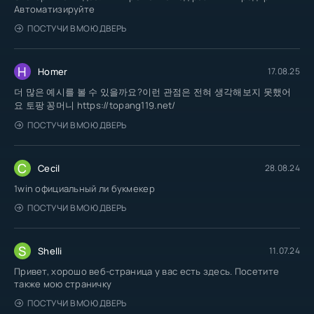
Автоматизируйте
ПОСТУЧИ В МОЮ ДВЕРЬ
H
Homer
17.08.25
더 많은 예시를 볼 수 있을까요?이런 관점은 전혀 생각해보지 못했어
요 토팡 꽁머니 https://topang119.net/
ПОСТУЧИ В МОЮ ДВЕРЬ
C
Cecil
28.08.24
1win официальный ли букмекер
ПОСТУЧИ В МОЮ ДВЕРЬ
S
Shelli
11.07.24
Привет, хорошо веб-страница у вас есть здесь. Посетите
также мою страничку
ПОСТУЧИ В МОЮ ДВЕРЬ