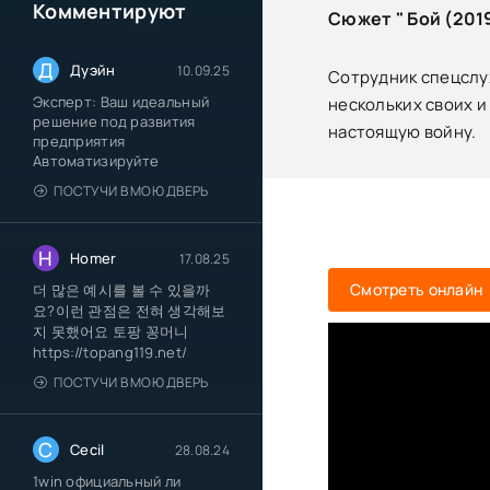
Комментируют
Сюжет " Бой (2019
Д
Дуэйн
10.09.25
Сотрудник спецслу
Эксперт: Ваш идеальный
нескольких своих и
решение под развития
настоящую войну.
предприятия
Автоматизируйте
ПОСТУЧИ В МОЮ ДВЕРЬ
H
Homer
17.08.25
Смотреть онлайн
더 많은 예시를 볼 수 있을까
요?이런 관점은 전혀 생각해보
지 못했어요 토팡 꽁머니
https://topang119.net/
ПОСТУЧИ В МОЮ ДВЕРЬ
C
Cecil
28.08.24
1win официальный ли