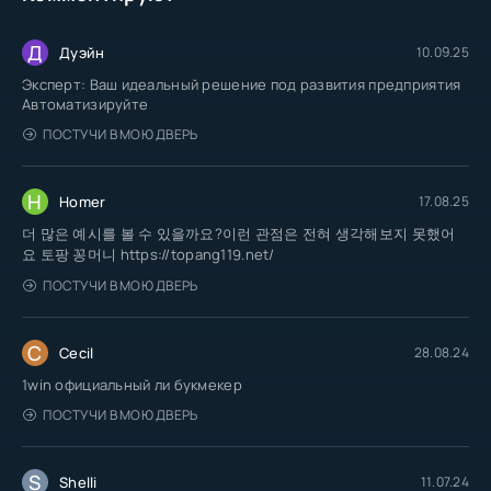
Д
Дуэйн
10.09.25
Эксперт: Ваш идеальный решение под развития предприятия
Автоматизируйте
ПОСТУЧИ В МОЮ ДВЕРЬ
H
Homer
17.08.25
더 많은 예시를 볼 수 있을까요?이런 관점은 전혀 생각해보지 못했어
요 토팡 꽁머니 https://topang119.net/
ПОСТУЧИ В МОЮ ДВЕРЬ
C
Cecil
28.08.24
1win официальный ли букмекер
ПОСТУЧИ В МОЮ ДВЕРЬ
S
Shelli
11.07.24