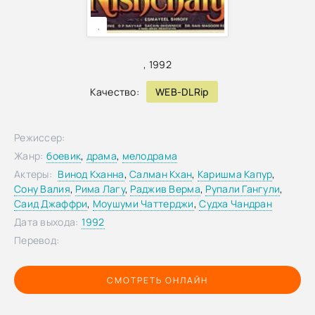
,
,
1992
Качество:
WEB-DLRip
Режиссер:
Жанр:
боевик
,
драма
,
мелодрама
Актеры:
Винод Кханна
,
Салман Кхан
,
Каришма Капур
,
Сону Валия
,
Рима Лагу
,
Раджив Верма
,
Рупали Гангули
,
Саид Джаффри
,
Моушуми Чаттерджи
,
Судха Чандран
Дата выхода:
1992
Перевод:
СМОТРЕТЬ ОНЛАЙН