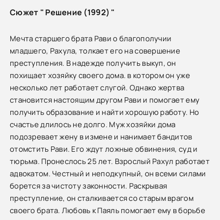
Сюжет " Решение (1992) "
Мечта старшего брата Рави о благополучии
младшего, Рахула, толкает его на совершение
преступления. В надежде получить выкуп, он
похищает хозяйку своего дома. в котором он уже
несколько лет работает слугой. Однако жертва
становится настоящим другом Рави и помогает ему
получить образование и найти хорошую работу. Но
счастье длилось не долго. Муж хозяйки дома
подозревает жену в измене и нанимает бандитов
отомстить Рави. Его ждут ложные обвинения, суд и
тюрьма. Пронеслось 25 лет. Взрослый Рахул работает
адвокатом. Честный и неподкупный, он всеми силами
борется за чистоту законности. Раскрывая
преступление, он сталкивается со старым врагом
своего брата. Любовь к Паяль помогает ему в борьбе