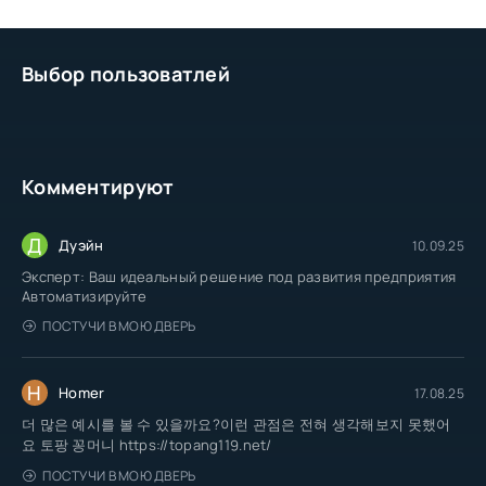
Выбор пользоватлей
Комментируют
Д
Дуэйн
10.09.25
Эксперт: Ваш идеальный решение под развития предприятия
Автоматизируйте
ПОСТУЧИ В МОЮ ДВЕРЬ
H
Homer
17.08.25
더 많은 예시를 볼 수 있을까요?이런 관점은 전혀 생각해보지 못했어
요 토팡 꽁머니 https://topang119.net/
ПОСТУЧИ В МОЮ ДВЕРЬ