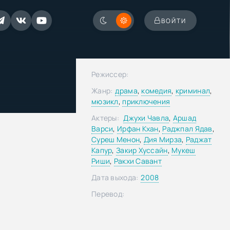
ВОЙТИ
Режиссер:
Жанр:
драма
,
комедия
,
криминал
,
мюзикл
,
приключения
Актеры:
Джухи Чавла
,
Аршад
Варси
,
Ирфан Кхан
,
Раджпал Ядав
,
Суреш Менон
,
Дия Мирза
,
Раджат
Капур
,
Закир Хуссайн
,
Мукеш
Риши
,
Ракхи Савант
Дата выхода:
2008
Перевод: