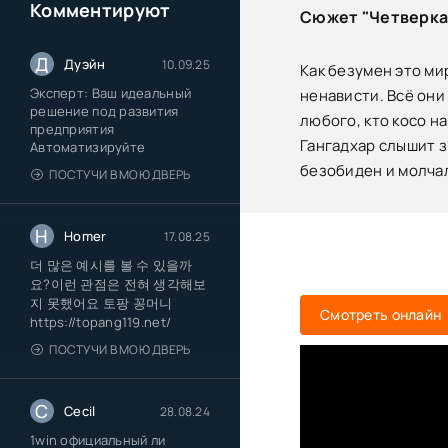
Комментируют
Сюжет "Четверка
Д
Дуэйн
10.09.25
Как безумен это мир
Эксперт: Ваш идеальный
ненависти. Всё они
решение под развития
любого, кто косо н
предприятия
Гангадхар слышит з
Автоматизируйте
безобиден и молчал
ПОСТУЧИ В МОЮ ДВЕРЬ
H
Homer
17.08.25
더 많은 예시를 볼 수 있을까
요?이런 관점은 전혀 생각해보
지 못했어요 토팡 꽁머니
Смотреть онлайн
https://topang119.net/
ПОСТУЧИ В МОЮ ДВЕРЬ
C
Cecil
28.08.24
1win официальный ли