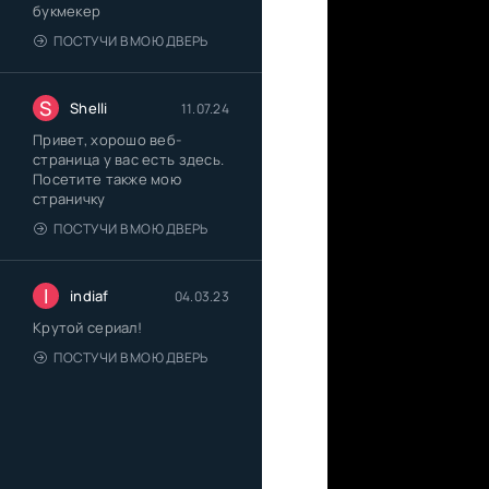
букмекер
ПОСТУЧИ В МОЮ ДВЕРЬ
S
Shelli
11.07.24
Привет, хорошо веб-
страница у вас есть здесь.
Посетите также мою
страничку
ПОСТУЧИ В МОЮ ДВЕРЬ
I
indiaf
04.03.23
Крутой сериал!
ПОСТУЧИ В МОЮ ДВЕРЬ