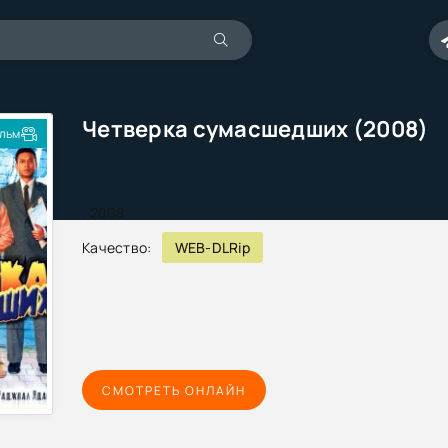
Четверка сумасшедших (2008)
льм
,
2008
Качество:
WEB-DLRip
СМОТРЕТЬ ОНЛАЙН