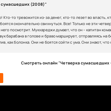
 сумасшедших (2008)"
! Кто-то тревожится из-за денег, кто-то лезет во власть, к
 боятся окончательно свихнуться. Все! Только не эти четвер
а него посмотрит. Мукхареджи думает, что он – капитан ком
вук барабана в голове и браво марширует, отправляясь на 
ив, как болонка. Они не боятся сойти с ума. Они знают, что
Смотреть онлайн "Четверка сумасшедших 