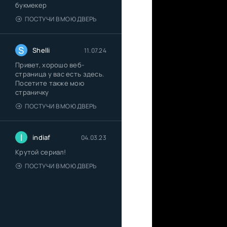
букмекер
ПОСТУЧИ В МОЮ ДВЕРЬ
S
Shelli
11.07.24
Привет, хорошо веб-
страница у вас есть здесь.
Посетите также мою
страничку
ПОСТУЧИ В МОЮ ДВЕРЬ
I
indiaf
04.03.23
Крутой сериал!
ПОСТУЧИ В МОЮ ДВЕРЬ