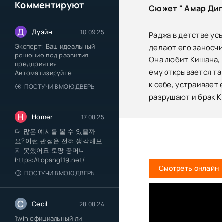
Комментируют
Сюжет " Амар Дип 
Д
Дуэйн
10.09.25
Раджа в детстве ус
Эксперт: Ваш идеальный
делают его заносчив
решение под развития
Она любит Кишана, 
предприятия
ему открывается та
Автоматизируйте
к себе, устраивает
ПОСТУЧИ В МОЮ ДВЕРЬ
разрушают и брак К
H
Homer
17.08.25
더 많은 예시를 볼 수 있을까
요?이런 관점은 전혀 생각해보
지 못했어요 토팡 꽁머니
https://topang119.net/
Смотреть онлайн
ПОСТУЧИ В МОЮ ДВЕРЬ
C
Cecil
28.08.24
1win официальный ли