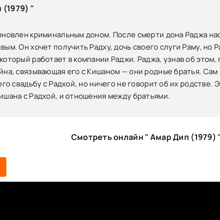
(1979) "
ыновлен криминальным доном. После смерти дона Раджа нас
ым. Он хочет получить Радху, дочь своего слуги Раму, но Р
который работает в компании Раджи. Раджа, узнав об этом,
йна, связывающая его с Кишаном — они родные братья. Сам
 его свадьбу с Радхой, но ничего не говорит об их родстве
ишана с Радхой, и отношения между братьями.
Смотреть онлайн " Амар Дип (1979) 