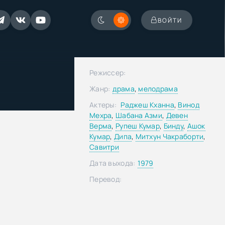
ВОЙТИ
Режиссер:
Жанр:
драма
,
мелодрама
Актеры:
Раджеш Кханна
,
Винод
Мехра
,
Шабана Азми
,
Девен
Верма
,
Рупеш Кумар
,
Бинду
,
Ашок
Кумар
,
Дипа
,
Митхун Чакраборти
,
Савитри
Дата выхода:
1979
Перевод: