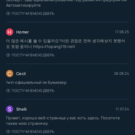
Автоматизируйте
ПОСТУЧИ В МОЮ ДВЕРЬ
H
Homer
17.08.25
더 많은 예시를 볼 수 있을까요?이런 관점은 전혀 생각해보지 못했어
요 토팡 꽁머니 https://topang119.net/
ПОСТУЧИ В МОЮ ДВЕРЬ
C
Cecil
28.08.24
1win официальный ли букмекер
ПОСТУЧИ В МОЮ ДВЕРЬ
S
Shelli
11.07.24
Привет, хорошо веб-страница у вас есть здесь. Посетите
также мою страничку
ПОСТУЧИ В МОЮ ДВЕРЬ