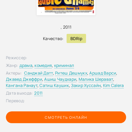
,
,
2011
Качество:
BDRip
Режиссер:
Жанр:
драма
,
комедия
,
криминал
Актеры:
Санджай Датт
,
Ритеш Дешмукх
,
Аршад Варси
,
Джавед Джеффри
,
Ашиш Чаудхари
,
Малика Шерават
,
Кангана Ранаут
,
Сатиш Каушик
,
Закир Хуссайн
,
Kim Calera
Дата выхода:
2011
Перевод:
СМОТРЕТЬ ОНЛАЙН