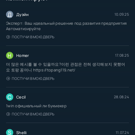
Д
Дуэйн
10.09.25
Эксперт: Ваш идеальный решение под развития предприятия
Автоматизируйте
ПОСТУЧИ В МОЮ ДВЕРЬ
H
Homer
17.08.25
더 많은 예시를 볼 수 있을까요?이런 관점은 전혀 생각해보지 못했어
요 토팡 꽁머니 https://topang119.net/
ПОСТУЧИ В МОЮ ДВЕРЬ
C
Cecil
28.08.24
1win официальный ли букмекер
ПОСТУЧИ В МОЮ ДВЕРЬ
S
Shelli
11.07.24