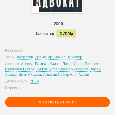
,
,
2009
Качество:
DVDRip
Режиссер:
Жанр:
детектив
,
драма
,
криминал
,
триллер
Актеры:
Арджун Рампал
,
Санни Деол
,
Удита Госвами
,
Сагарика Гхатге
,
Випул Гупта
,
Нассар Абдулла
,
Таран
Адарш
,
Вики Ахуджа
,
Амджад Сабир Али
,
Ашиш
Дата выхода:
2009
Перевод:
СМОТРЕТЬ ОНЛАЙН