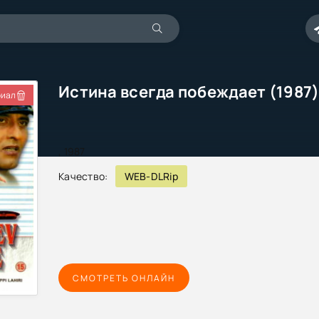
Истина всегда побеждает (1987
иал
,
1987
Качество:
WEB-DLRip
СМОТРЕТЬ ОНЛАЙН