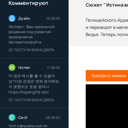
Комментируют
Сюжет " Истина в
Д
Дуэйн
10.09.25
Полицейского Ардж
Эксперт: Ваш идеальный
и переводят в мале
решение под развития
Видья. Теперь поли
предприятия
Автоматизируйте
ПОСТУЧИ В МОЮ ДВЕРЬ
H
Homer
17.08.25
Смотреть онлайн
더 많은 예시를 볼 수 있을까
요?이런 관점은 전혀 생각해보
지 못했어요 토팡 꽁머니
https://topang119.net/
ПОСТУЧИ В МОЮ ДВЕРЬ
C
Cecil
28.08.24
1win официальный ли