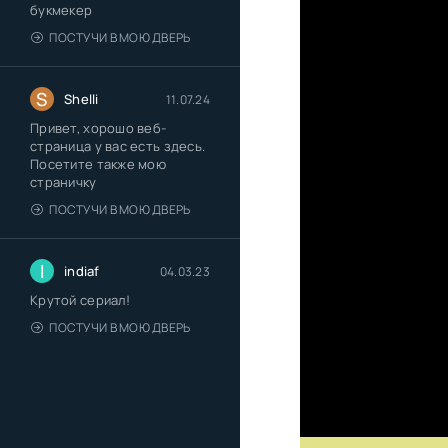
букмекер
ПОСТУЧИ В МОЮ ДВЕРЬ
S
Shelli
11.07.24
Привет, хорошо веб-
страница у вас есть здесь.
Посетите также мою
страничку
ПОСТУЧИ В МОЮ ДВЕРЬ
I
indiaf
04.03.23
Крутой сериал!
ПОСТУЧИ В МОЮ ДВЕРЬ