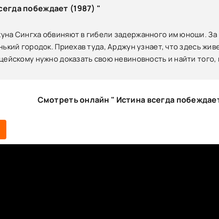
сегда побеждает (1987) "
уна Сингха обвиняют в гибели задержанного им юноши. За
нький городок. Приехав туда, Арджун узнает, что здесь жи
цейскому нужно доказать свою невиновность и найти того, 
Смотреть онлайн " Истина всегда побеждает