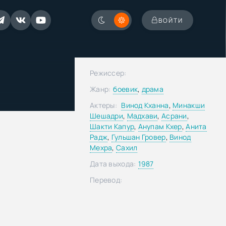
ВОЙТИ
)
Режиссер:
Жанр:
боевик
,
драма
Актеры:
Винод Кханна
,
Минакши
Шешадри
,
Мадхави
,
Асрани
,
Шакти Капур
,
Анупам Кхер
,
Анита
Радж
,
Гульшан Гровер
,
Винод
Мехра
,
Сахил
Дата выхода:
1987
Перевод: