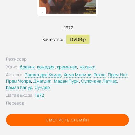
,
,
1972
Качество:
DVDRip
Режиссер:
Жанр:
боевик
,
комедия
,
криминал
,
мюзикл
Актеры:
Раджендра Кумар
,
Хема Малини
,
Рекха
,
Прем Нат
,
Прем Чопра
,
Джагдип
,
Мадан Пури
,
Сулочана Латкар
,
Камал Капур
,
Сундер
Дата выхода:
1972
Перевод:
СМОТРЕТЬ ОНЛАЙН