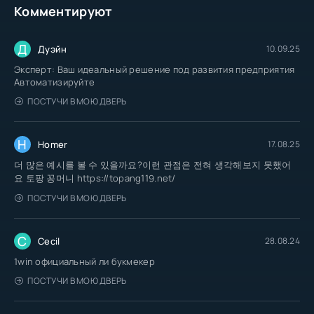
Комментируют
Д
Дуэйн
10.09.25
Эксперт: Ваш идеальный решение под развития предприятия
Автоматизируйте
ПОСТУЧИ В МОЮ ДВЕРЬ
H
Homer
17.08.25
더 많은 예시를 볼 수 있을까요?이런 관점은 전혀 생각해보지 못했어
요 토팡 꽁머니 https://topang119.net/
ПОСТУЧИ В МОЮ ДВЕРЬ
C
Cecil
28.08.24
1win официальный ли букмекер
ПОСТУЧИ В МОЮ ДВЕРЬ