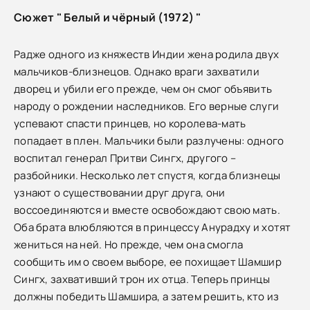
Сюжет " Белый и чёрный (1972) "
Радже одного из княжеств Индии жена родила двух
мальчиков-близнецов. Однако враги захватили
дворец и убили его прежде, чем он смог объявить
народу о рождении наследников. Его верные слуги
успевают спасти принцев, но королева-мать
попадает в плен. Мальчики были разлучены: одного
воспитал генерал Притви Сингх, другого –
разбойники. Несколько лет спустя, когда близнецы
узнают о существовании друг друга, они
воссоединяются и вместе освобождают свою мать.
Оба брата влюбляются в принцессу Анурадху и хотят
жениться на ней. Но прежде, чем она смогла
сообщить им о своем выборе, ее похищает Шамшир
Сингх, захвативший трон их отца. Теперь принцы
должны победить Шамшира, а затем решить, кто из