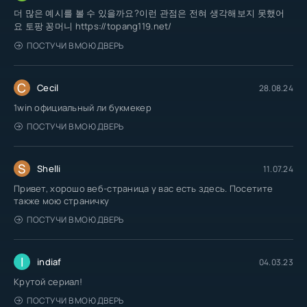
더 많은 예시를 볼 수 있을까요?이런 관점은 전혀 생각해보지 못했어
요 토팡 꽁머니 https://topang119.net/
ПОСТУЧИ В МОЮ ДВЕРЬ
C
Cecil
28.08.24
1win официальный ли букмекер
ПОСТУЧИ В МОЮ ДВЕРЬ
S
Shelli
11.07.24
Привет, хорошо веб-страница у вас есть здесь. Посетите
также мою страничку
ПОСТУЧИ В МОЮ ДВЕРЬ
I
indiaf
04.03.23
Крутой сериал!
ПОСТУЧИ В МОЮ ДВЕРЬ