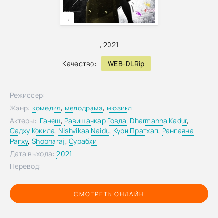
,
,
2021
Качество:
WEB-DLRip
Режиссер:
Жанр:
комедия
,
мелодрама
,
мюзикл
Актеры:
Ганеш
,
Равишанкар Говда
,
Dharmanna Kadur
,
Садху Кокила
,
Nishvikaa Naidu
,
Кури Пратхап
,
Рангаяна
Рагху
,
Shobharaj
,
Сурабхи
Дата выхода:
2021
Перевод:
СМОТРЕТЬ ОНЛАЙН