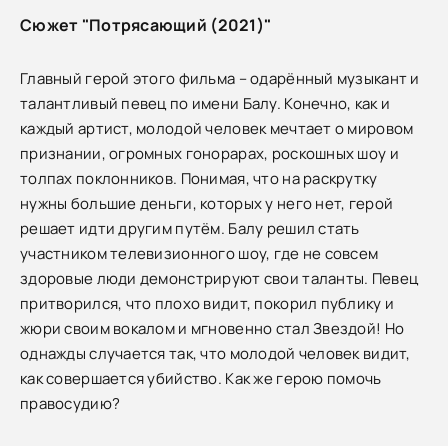
Сюжет "Потрясающий (2021)"
Главный герой этого фильма – одарённый музыкант и
талантливый певец по имени Балу. Конечно, как и
каждый артист, молодой человек мечтает о мировом
признании, огромных гонорарах, роскошных шоу и
толпах поклонников. Понимая, что на раскрутку
нужны большие деньги, которых у него нет, герой
решает идти другим путём. Балу решил стать
участником телевизионного шоу, где не совсем
здоровые люди демонстрируют свои таланты. Певец
притворился, что плохо видит, покорил публику и
жюри своим вокалом и мгновенно стал Звездой! Но
однажды случается так, что молодой человек видит,
как совершается убийство. Как же герою помочь
правосудию?