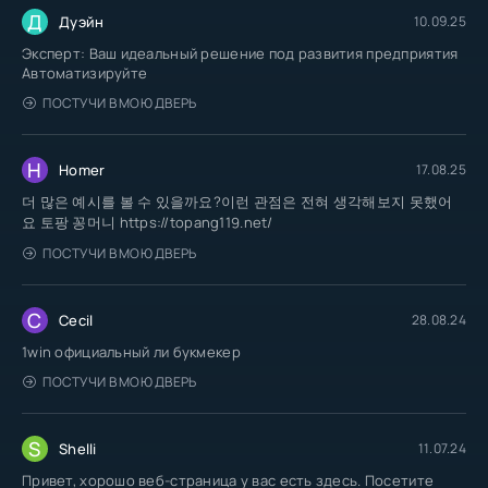
Д
Дуэйн
10.09.25
Эксперт: Ваш идеальный решение под развития предприятия
Автоматизируйте
ПОСТУЧИ В МОЮ ДВЕРЬ
H
Homer
17.08.25
더 많은 예시를 볼 수 있을까요?이런 관점은 전혀 생각해보지 못했어
요 토팡 꽁머니 https://topang119.net/
ПОСТУЧИ В МОЮ ДВЕРЬ
C
Cecil
28.08.24
1win официальный ли букмекер
ПОСТУЧИ В МОЮ ДВЕРЬ
S
Shelli
11.07.24
Привет, хорошо веб-страница у вас есть здесь. Посетите