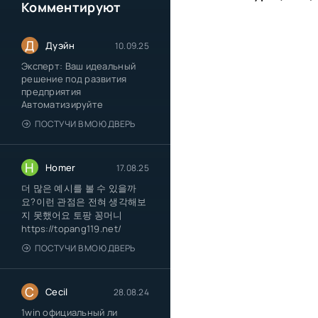
Комментируют
Д
Дуэйн
10.09.25
Эксперт: Ваш идеальный
решение под развития
предприятия
Автоматизируйте
ПОСТУЧИ В МОЮ ДВЕРЬ
H
Homer
17.08.25
더 많은 예시를 볼 수 있을까
요?이런 관점은 전혀 생각해보
지 못했어요 토팡 꽁머니
https://topang119.net/
ПОСТУЧИ В МОЮ ДВЕРЬ
C
Cecil
28.08.24
1win официальный ли