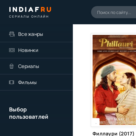
INDIAF
RU
СЕРИАЛЫ ОНЛАЙН
Все жанры
Новинки
Сериалы
Фильмы
Выбор
пользоватлей
[xfgiven_season]
[/xfgiven_season]
,
Филлаури (2017)