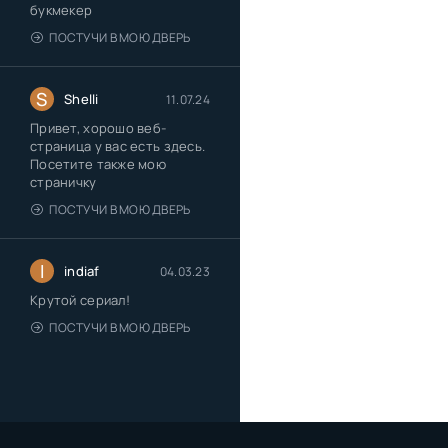
букмекер
ПОСТУЧИ В МОЮ ДВЕРЬ
S
Shelli
11.07.24
Привет, хорошо веб-
страница у вас есть здесь.
Посетите также мою
страничку
ПОСТУЧИ В МОЮ ДВЕРЬ
I
indiaf
04.03.23
Крутой сериал!
ПОСТУЧИ В МОЮ ДВЕРЬ