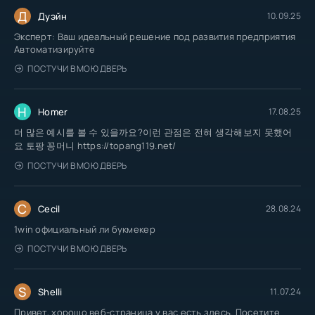
Д
Дуэйн
10.09.25
Эксперт: Ваш идеальный решение под развития предприятия
Автоматизируйте
ПОСТУЧИ В МОЮ ДВЕРЬ
H
Homer
17.08.25
더 많은 예시를 볼 수 있을까요?이런 관점은 전혀 생각해보지 못했어
요 토팡 꽁머니 https://topang119.net/
ПОСТУЧИ В МОЮ ДВЕРЬ
C
Cecil
28.08.24
1win официальный ли букмекер
ПОСТУЧИ В МОЮ ДВЕРЬ
S
Shelli
11.07.24
Привет, хорошо веб-страница у вас есть здесь. Посетите