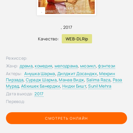
,
,
2017
Качество:
WEB-DLRip
Режиссер:
Жанр:
драма
,
комедия
,
мелодрама
,
мюзикл
,
фэнтези
Актеры:
Анушка Шарма
,
Дилджит Досанджх
,
Мехрин
Пирзада
,
Сурадж Шарма
,
Манав Видж
,
Salima Raza
,
Раза
Мурад
,
Абхишек Банерджи
,
Нидхи Бишт
,
Sunil Mehra
Дата выхода:
2017
Перевод:
СМОТРЕТЬ ОНЛАЙН