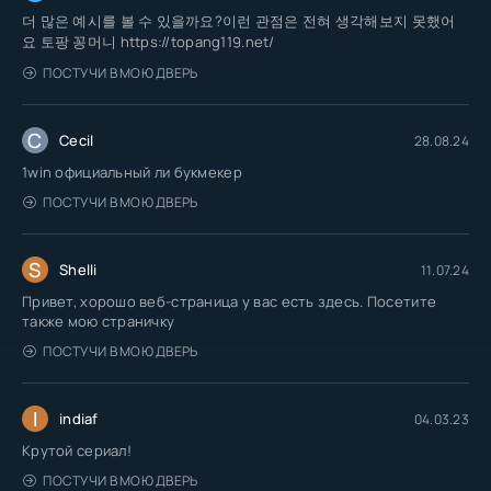
더 많은 예시를 볼 수 있을까요?이런 관점은 전혀 생각해보지 못했어
요 토팡 꽁머니 https://topang119.net/
ПОСТУЧИ В МОЮ ДВЕРЬ
C
Cecil
28.08.24
1win официальный ли букмекер
ПОСТУЧИ В МОЮ ДВЕРЬ
S
Shelli
11.07.24
Привет, хорошо веб-страница у вас есть здесь. Посетите
также мою страничку
ПОСТУЧИ В МОЮ ДВЕРЬ
I
indiaf
04.03.23
Крутой сериал!
ПОСТУЧИ В МОЮ ДВЕРЬ