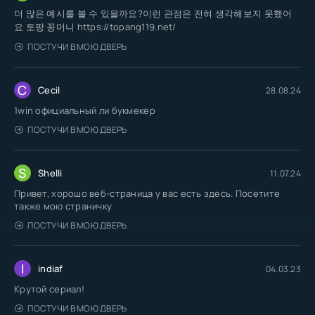
더 많은 예시를 볼 수 있을까요?이런 관점은 전혀 생각해보지 못했어
요 토팡 꽁머니 https://topang119.net/
ПОСТУЧИ В МОЮ ДВЕРЬ
C
Cecil
28.08.24
1win официальный ли букмекер
ПОСТУЧИ В МОЮ ДВЕРЬ
S
Shelli
11.07.24
Привет, хорошо веб-страница у вас есть здесь. Посетите
также мою страничку
ПОСТУЧИ В МОЮ ДВЕРЬ
I
indiaf
04.03.23
Крутой сериал!
ПОСТУЧИ В МОЮ ДВЕРЬ