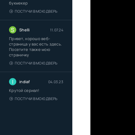
букмекер
ПОСТУЧИ В МОЮ ДВЕРЬ
S
Shelli
11.07.24
Привет, хорошо веб-
страница у вас есть здесь.
Посетите также мою
страничку
ПОСТУЧИ В МОЮ ДВЕРЬ
I
indiaf
04.03.23
Крутой сериал!
ПОСТУЧИ В МОЮ ДВЕРЬ