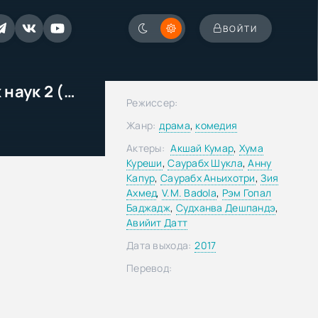
ВОЙТИ
Джолли - бакалавр юридических наук 2 (2017)
Режиссер:
Жанр:
драма
,
комедия
Актеры:
Акшай Кумар
,
Хума
Куреши
,
Саурабх Шукла
,
Анну
Капур
,
Саурабх Аньихотри
,
Зия
Ахмед
,
V.M. Badola
,
Рэм Гопал
Баджадж
,
Судханва Дешпандэ
,
Авийит Датт
Дата выхода:
2017
Перевод: