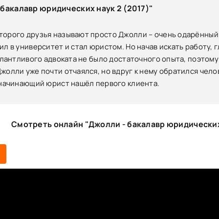
бакалавр юридических наук 2 (2017)"
торого друзья называют просто Джолли – очень одарённый 
ил в университет и стал юристом. Но начав искать работу,
талантливого адвоката не было достаточного опыта, поэтом
жолли уже почти отчаялся, но вдруг к нему обратился чело
к начинающий юрист нашёл первого клиента.
Смотреть онлайн "Джолли - бакалавр юридических 