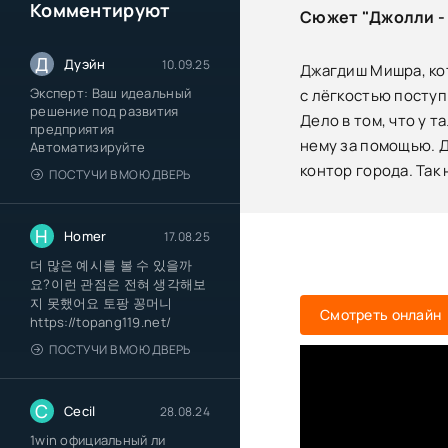
Комментируют
Сюжет "Джолли - 
Д
Дуэйн
10.09.25
Джагдиш Мишра, ко
Эксперт: Ваш идеальный
с лёгкостью поступ
решение под развития
Дело в том, что у 
предприятия
нему за помощью. Д
Автоматизируйте
контор города. Та
ПОСТУЧИ В МОЮ ДВЕРЬ
H
Homer
17.08.25
더 많은 예시를 볼 수 있을까
요?이런 관점은 전혀 생각해보
지 못했어요 토팡 꽁머니
Смотреть онлайн
https://topang119.net/
ПОСТУЧИ В МОЮ ДВЕРЬ
C
Cecil
28.08.24
1win официальный ли