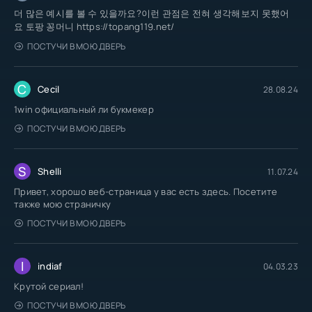
더 많은 예시를 볼 수 있을까요?이런 관점은 전혀 생각해보지 못했어
요 토팡 꽁머니 https://topang119.net/
ПОСТУЧИ В МОЮ ДВЕРЬ
C
Cecil
28.08.24
1win официальный ли букмекер
ПОСТУЧИ В МОЮ ДВЕРЬ
S
Shelli
11.07.24
Привет, хорошо веб-страница у вас есть здесь. Посетите
также мою страничку
ПОСТУЧИ В МОЮ ДВЕРЬ
I
indiaf
04.03.23
Крутой сериал!
ПОСТУЧИ В МОЮ ДВЕРЬ