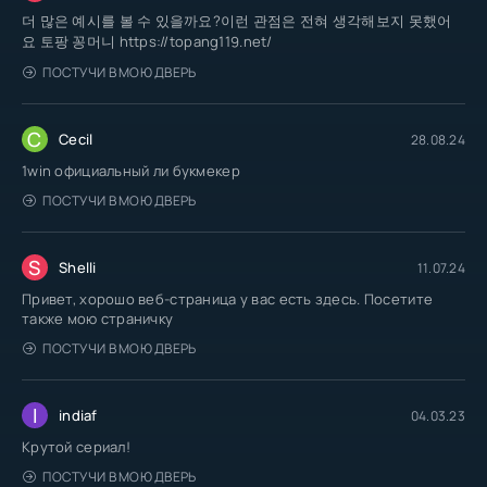
더 많은 예시를 볼 수 있을까요?이런 관점은 전혀 생각해보지 못했어
요 토팡 꽁머니 https://topang119.net/
ПОСТУЧИ В МОЮ ДВЕРЬ
C
Cecil
28.08.24
1win официальный ли букмекер
ПОСТУЧИ В МОЮ ДВЕРЬ
S
Shelli
11.07.24
Привет, хорошо веб-страница у вас есть здесь. Посетите
также мою страничку
ПОСТУЧИ В МОЮ ДВЕРЬ
I
indiaf
04.03.23
Крутой сериал!
ПОСТУЧИ В МОЮ ДВЕРЬ