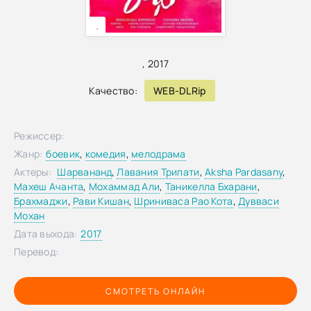
,
,
2017
Качество:
WEB-DLRip
Режиссер:
Жанр:
боевик
,
комедия
,
мелодрама
Актеры:
Шарвананд
,
Лавания Трипати
,
Aksha Pardasany
,
Махеш Ачанта
,
Мохаммад Али
,
Таникелла Бхарани
,
Брахмаджи
,
Рави Кишан
,
Шриниваса Рао Кота
,
Дувваси
Мохан
Дата выхода:
2017
Перевод:
СМОТРЕТЬ ОНЛАЙН