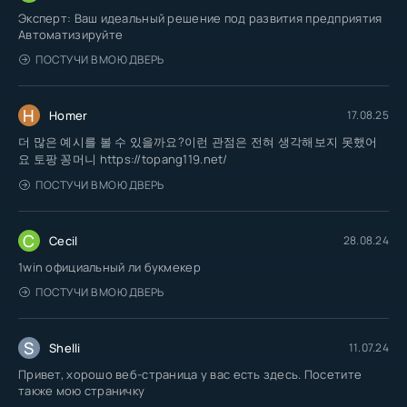
Эксперт: Ваш идеальный решение под развития предприятия
Автоматизируйте
ПОСТУЧИ В МОЮ ДВЕРЬ
H
Homer
17.08.25
더 많은 예시를 볼 수 있을까요?이런 관점은 전혀 생각해보지 못했어
요 토팡 꽁머니 https://topang119.net/
ПОСТУЧИ В МОЮ ДВЕРЬ
C
Cecil
28.08.24
1win официальный ли букмекер
ПОСТУЧИ В МОЮ ДВЕРЬ
S
Shelli
11.07.24
Привет, хорошо веб-страница у вас есть здесь. Посетите
также мою страничку