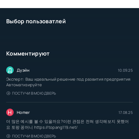
Выбор пользоватлей
Комментируют
Д
Дуэйн
10.09.25
Эксперт: Ваш идеальный решение под развития предприятия
Автоматизируйте
ПОСТУЧИ В МОЮ ДВЕРЬ
H
Homer
17.08.25
더 많은 예시를 볼 수 있을까요?이런 관점은 전혀 생각해보지 못했어
요 토팡 꽁머니 https://topang119.net/
ПОСТУЧИ В МОЮ ДВЕРЬ