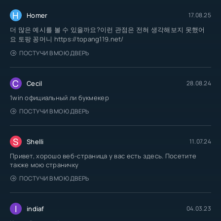
H
Homer
17.08.25
더 많은 예시를 볼 수 있을까요?이런 관점은 전혀 생각해보지 못했어
요 토팡 꽁머니 https://topang119.net/
ПОСТУЧИ В МОЮ ДВЕРЬ
C
Cecil
28.08.24
1win официальный ли букмекер
ПОСТУЧИ В МОЮ ДВЕРЬ
S
Shelli
11.07.24
Привет, хорошо веб-страница у вас есть здесь. Посетите
также мою страничку
ПОСТУЧИ В МОЮ ДВЕРЬ
I
indiaf
04.03.23