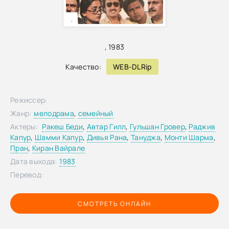
,
,
1983
Качество:
WEB-DLRip
Режиссер:
Жанр:
мелодрама
,
семейный
Актеры:
Ракеш Беди
,
Автар Гилл
,
Гульшан Гровер
,
Раджив
Капур
,
Шамми Капур
,
Дивья Рана
,
Тануджа
,
Монти Шарма
,
Пран
,
Киран Вайрале
Дата выхода:
1983
Перевод:
СМОТРЕТЬ ОНЛАЙН