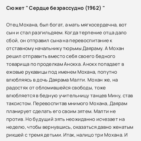
Сюжет " Сердце безрассудно (1962) "
Отец Мохана, был богат, а мать мягкосердечна, вот
сын и стал разгильдяем. Когда терпение отца дало
сбой, он отправил сына на перевоспитание к
отставному начальнику тюрьмы Даяраму. А Мохан
решил отправить вместо себя своего бедного
товарища по проделкам Анокха. Анокх попадает в
ежовые рукавицы под именем Мохана, попутно
влюбляясь в дочь Даярама Малти. Мохан же, на
радостях от обломившейся свободы, тоже
влюбляется в бедную учительницу танцев Мину, став
таксистом. Перевоспитав мнимого Мохана, Даярам
планирует сделать его своим зятем. Малти не
против. Но будущий зять неожиданно исчезает на
неделю, чтобы вернувшись, оказаться давно женатым
рикшей с тремя детьми. Итак, налицо три Мохана. И