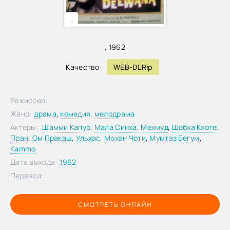
,
,
1962
Качество:
WEB-DLRip
Режиссер:
Жанр:
драма
,
комедия
,
мелодрама
Актеры:
Шамми Капур
,
Мала Синха
,
Мехмуд
,
Шобха Кхоте
,
Пран
,
Ом Пракаш
,
Ульхас
,
Мохан Чоти
,
Мумтаз Бегум
,
Kammo
Дата выхода:
1962
Перевод:
СМОТРЕТЬ ОНЛАЙН