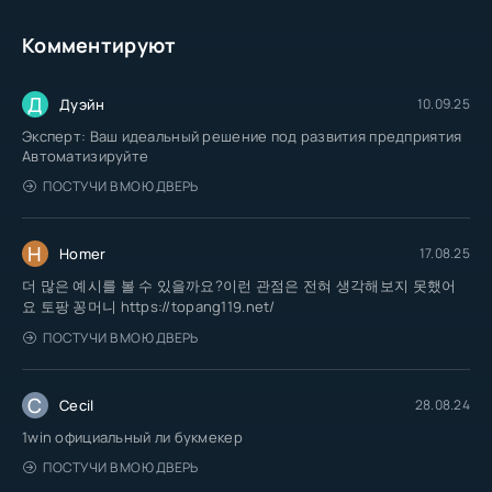
Комментируют
Д
Дуэйн
10.09.25
Эксперт: Ваш идеальный решение под развития предприятия
Автоматизируйте
ПОСТУЧИ В МОЮ ДВЕРЬ
H
Homer
17.08.25
더 많은 예시를 볼 수 있을까요?이런 관점은 전혀 생각해보지 못했어
요 토팡 꽁머니 https://topang119.net/
ПОСТУЧИ В МОЮ ДВЕРЬ
C
Cecil
28.08.24
1win официальный ли букмекер
ПОСТУЧИ В МОЮ ДВЕРЬ