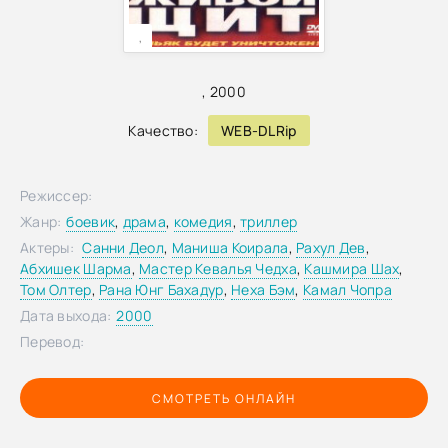
,
,
2000
Качество:
WEB-DLRip
Режиссер:
Жанр:
боевик
,
драма
,
комедия
,
триллер
Актеры:
Санни Деол
,
Маниша Коирала
,
Рахул Дев
,
Абхишек Шарма
,
Мастер Кевалья Чедха
,
Кашмира Шах
,
Том Олтер
,
Рана Юнг Бахадур
,
Неха Бэм
,
Камал Чопра
Дата выхода:
2000
Перевод:
СМОТРЕТЬ ОНЛАЙН