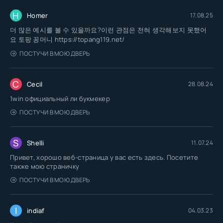
H
Homer
17.08.25
더 많은 예시를 볼 수 있을까요?이런 관점은 전혀 생각해보지 못했어
요 토팡 꽁머니 https://topang119.net/
ПОСТУЧИ В МОЮ ДВЕРЬ
C
Cecil
28.08.24
1win официальный ли букмекер
ПОСТУЧИ В МОЮ ДВЕРЬ
S
Shelli
11.07.24
Привет, хорошо веб-страница у вас есть здесь. Посетите
также мою страничку
ПОСТУЧИ В МОЮ ДВЕРЬ
I
indiaf
04.03.23