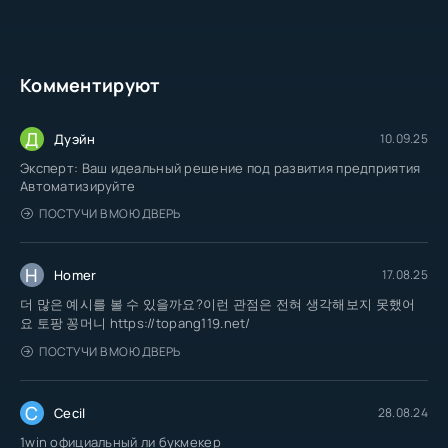
Комментируют
Д
Дуэйн
10.09.25
Эксперт: Ваш идеальный решение под развития предприятия
Автоматизируйте
ПОСТУЧИ В МОЮ ДВЕРЬ
H
Homer
17.08.25
더 많은 예시를 볼 수 있을까요?이런 관점은 전혀 생각해보지 못했어
요 토팡 꽁머니 https://topang119.net/
ПОСТУЧИ В МОЮ ДВЕРЬ
C
Cecil
28.08.24
1win официальный ли букмекер