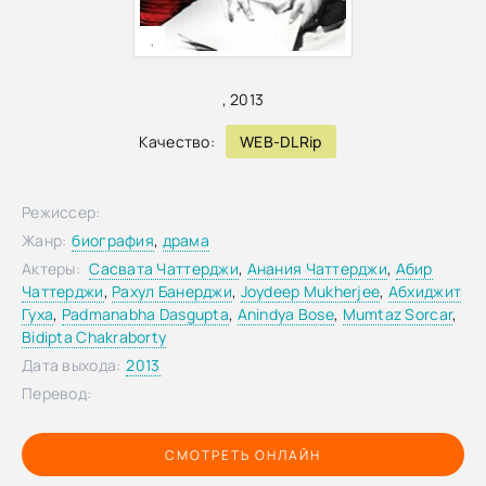
,
,
2013
Качество:
WEB-DLRip
Режиссер:
Жанр:
биография
,
драма
Актеры:
Сасвата Чаттерджи
,
Анания Чаттерджи
,
Абир
Чаттерджи
,
Рахул Банерджи
,
Joydeep Mukherjee
,
Абхиджит
Гуха
,
Padmanabha Dasgupta
,
Anindya Bose
,
Mumtaz Sorcar
,
Bidipta Chakraborty
Дата выхода:
2013
Перевод:
СМОТРЕТЬ ОНЛАЙН