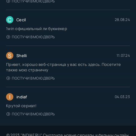
ПОСТУЧИ В МОЮ ДВЕРЬ
C
Cecil
28.08.24
1win официальный ли букмекер
ПОСТУЧИ В МОЮ ДВЕРЬ
S
Shelli
11.07.24
Привет, хорошо веб-страница у вас есть здесь. Посетите
также мою страничку
ПОСТУЧИ В МОЮ ДВЕРЬ
I
indiaf
04.03.23
Крутой сериал!
ПОСТУЧИ В МОЮ ДВЕРЬ
© 2023 "INDIAF.RU" Смотрите новые сериалы и фильмы онлайн.