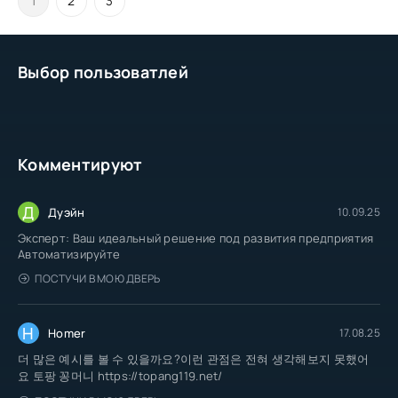
1
2
3
Выбор пользоватлей
Комментируют
Д
Дуэйн
10.09.25
Эксперт: Ваш идеальный решение под развития предприятия
Автоматизируйте
ПОСТУЧИ В МОЮ ДВЕРЬ
H
Homer
17.08.25
더 많은 예시를 볼 수 있을까요?이런 관점은 전혀 생각해보지 못했어
요 토팡 꽁머니 https://topang119.net/