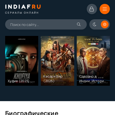
INDIAF
RU
СЕРИАЛЫ ОНЛАЙН
Кесари Вир
Сделано в
Хуфия (2023)
(2025)
Индии: История
Титана (2026)
Биографические