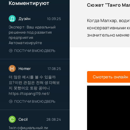
Комментируют
Сюжет "Танго Мал
Д
Дуэйн
10.09.25
Когда Малхар, води
Эксперт: Ваш идеальный
консервативными ко
решение под развития
значительно меняе
предприятия
Автоматизируйте
ПОСТУЧИ В МОЮ ДВЕРЬ
H
Homer
17.08.25
Смотреть онлайн
더 많은 예시를 볼 수 있을까
요?이런 관점은 전혀 생각해보
지 못했어요 토팡 꽁머니
https://topang119.net/
ПОСТУЧИ В МОЮ ДВЕРЬ
C
Cecil
28.08.24
1win официальный ли