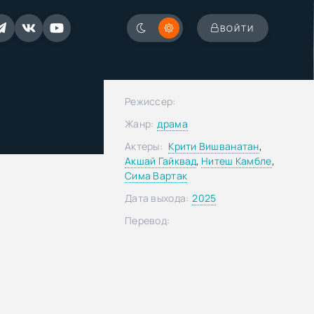
ВОЙТИ
Режиссер:
Жанр:
драма
Актеры:
Крити Вишванатан
,
Акшай Гайквад
,
Нитеш Камбле
,
Сима Вартак
Дата выхода:
2025
Перевод: