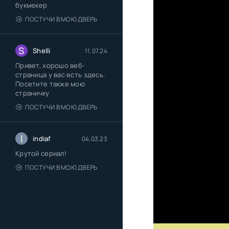
букмекер
ПОСТУЧИ В МОЮ ДВЕРЬ
S
Shelli
11.07.24
Привет, хорошо веб-
страница у вас есть здесь.
Посетите также мою
страничку
ПОСТУЧИ В МОЮ ДВЕРЬ
I
indiaf
04.03.23
Крутой сериал!
ПОСТУЧИ В МОЮ ДВЕРЬ