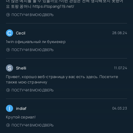
더 많은 예시를 볼 수 있을까요?이런 관점은 전혀 생각해보지 못했어
요 토팡 꽁머니 https://topang119.net/
ПОСТУЧИ В МОЮ ДВЕРЬ
C
Cecil
28.08.24
1win официальный ли букмекер
ПОСТУЧИ В МОЮ ДВЕРЬ
S
Shelli
11.07.24
Привет, хорошо веб-страница у вас есть здесь. Посетите
также мою страничку
ПОСТУЧИ В МОЮ ДВЕРЬ
I
indiaf
04.03.23
Крутой сериал!
ПОСТУЧИ В МОЮ ДВЕРЬ