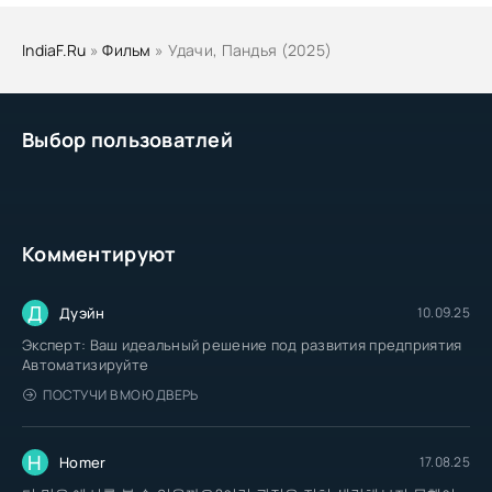
IndiaF.Ru
»
Фильм
» Удачи, Пандья (2025)
Выбор пользоватлей
Комментируют
Д
Дуэйн
10.09.25
Эксперт: Ваш идеальный решение под развития предприятия
Автоматизируйте
ПОСТУЧИ В МОЮ ДВЕРЬ
H
Homer
17.08.25