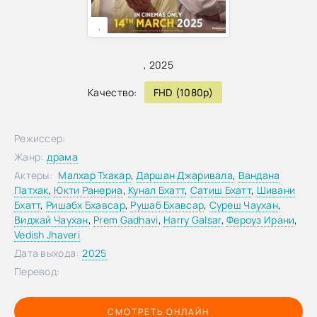
,
,
2025
Качество:
FHD (1080p)
Режиссер:
Жанр:
драма
Актеры:
Малхар Тхакар
,
Даршан Джаривала
,
Вандана
Патхак
,
Юкти Ранериа
,
Кунал Бхатт
,
Сатиш Бхатт
,
Шивани
Бхатт
,
Ришабх Бхавсар
,
Рушаб Бхавсар
,
Суреш Чаухан
,
Виджай Чаухан
,
Prem Gadhavi
,
Harry Galsar
,
Фероуз Ирани
,
Vedish Jhaveri
Дата выхода:
2025
Перевод:
СМОТРЕТЬ ОНЛАЙН