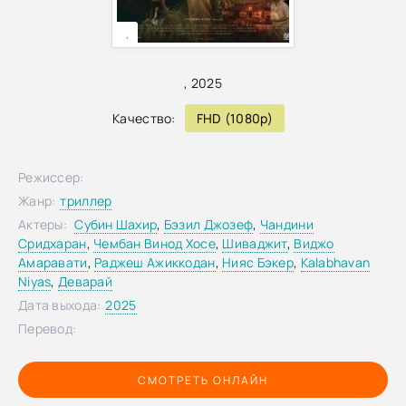
,
,
2025
Качество:
FHD (1080p)
Режиссер:
Жанр:
триллер
Актеры:
Субин Шахир
,
Бэзил Джозеф
,
Чандини
Сридхаран
,
Чембан Винод Хосе
,
Шиваджит
,
Виджо
Амаравати
,
Раджеш Ажиккодан
,
Нияс Бэкер
,
Kalabhavan
Niyas
,
Деварай
Дата выхода:
2025
Перевод:
СМОТРЕТЬ ОНЛАЙН