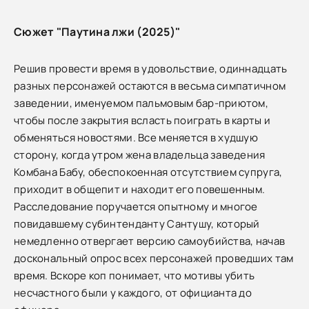
Сюжет "Паутина лжи (2025)"
Решив провести время в удовольствие, одиннадцать
разных персонажей остаются в весьма симпатичном
заведении, именуемом пальмовым бар-приютом,
чтобы после закрытия всласть поиграть в карты и
обменяться новостями. Все меняется в худшую
сторону, когда утром жена владельца заведения
Комбана Бабу, обеспокоенная отсутствием супруга,
приходит в общепит и находит его повешенным.
Расследование поручается опытному и многое
повидавшему субинтенданту Сантушу, который
немедленно отвергает версию самоубийства, начав
доскональный опрос всех персонажей проведших там
время. Вскоре коп понимает, что мотивы убить
несчастного были у каждого, от официанта до