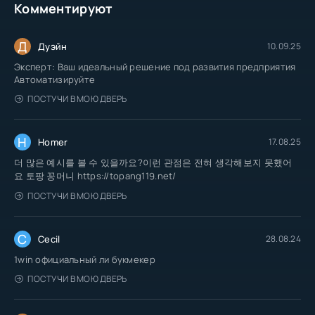
Комментируют
Д
Дуэйн
10.09.25
Эксперт: Ваш идеальный решение под развития предприятия
Автоматизируйте
ПОСТУЧИ В МОЮ ДВЕРЬ
H
Homer
17.08.25
더 많은 예시를 볼 수 있을까요?이런 관점은 전혀 생각해보지 못했어
요 토팡 꽁머니 https://topang119.net/
ПОСТУЧИ В МОЮ ДВЕРЬ
C
Cecil
28.08.24
1win официальный ли букмекер
ПОСТУЧИ В МОЮ ДВЕРЬ