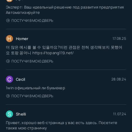
Эксперт: Ваш идеальный решение под развития предприятия
Автоматизируйте
ПОСТУЧИ В МОЮ ДВЕРЬ
H
Homer
17.08.25
더 많은 예시를 볼 수 있을까요?이런 관점은 전혀 생각해보지 못했어
요 토팡 꽁머니 https://topang119.net/
ПОСТУЧИ В МОЮ ДВЕРЬ
C
Cecil
28.08.24
1win официальный ли букмекер
ПОСТУЧИ В МОЮ ДВЕРЬ
S
Shelli
11.07.24
Привет, хорошо веб-страница у вас есть здесь. Посетите
также мою страничку