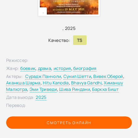
,
,
2025
Качество:
TS
Режиссер:
Жанр:
боевик
,
драма
,
история
,
биография
Актеры:
Сурадж Панчоли
,
Сунил Шетти
,
Вивек Оберой
,
Аканкша Шарма
,
Hitu Kanodia
,
Bhavya Gandhi
,
Химаншу
Малхотра
,
Эми Триведи
,
Шива Риндани
,
Баркха Бишт
Дата выхода:
2025
Перевод:
СМОТРЕТЬ ОНЛАЙН