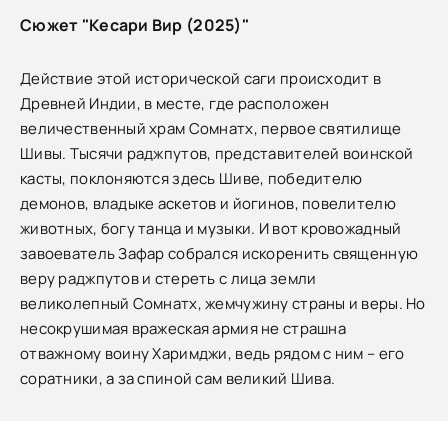
Сюжет "Кесари Вир (2025)"
Действие этой исторической саги происходит в
Древней Индии, в месте, где расположен
величественный храм Сомнатх, первое святилище
Шивы. Тысячи раджпутов, представителей воинской
касты, поклоняются здесь Шиве, победителю
демонов, владыке аскетов и йогинов, повелителю
животных, богу танца и музыки. И вот кровожадный
завоеватель Зафар собрался искоренить священную
веру раджпутов и стереть с лица земли
великолепный Сомнатх, жемчужину страны и веры. Но
несокрушимая вражеская армия не страшна
отважному воину Харимджи, ведь рядом с ним – его
соратники, а за спиной сам великий Шива.