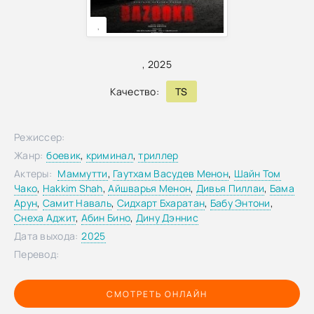
,
,
2025
Качество:
TS
Режиссер:
Жанр:
боевик
,
криминал
,
триллер
Актеры:
Маммутти
,
Гаутхам Васудев Менон
,
Шайн Том
Чако
,
Hakkim Shah
,
Айшварья Менон
,
Дивья Пиллаи
,
Бама
Арун
,
Самит Наваль
,
Сидхарт Бхаратан
,
Бабу Энтони
,
Снеха Аджит
,
Абин Бино
,
Дину Дэннис
Дата выхода:
2025
Перевод:
СМОТРЕТЬ ОНЛАЙН