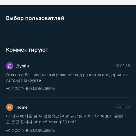
Выбор пользоватлей
Комментируют
Д
Дуэйн
10.09.25
Эксперт: Ваш идеальный решение под развития предприятия
Автоматизируйте
ПОСТУЧИ В МОЮ ДВЕРЬ
H
Homer
17.08.25
더 많은 예시를 볼 수 있을까요?이런 관점은 전혀 생각해보지 못했어
요 토팡 꽁머니 https://topang119.net/
ПОСТУЧИ В МОЮ ДВЕРЬ