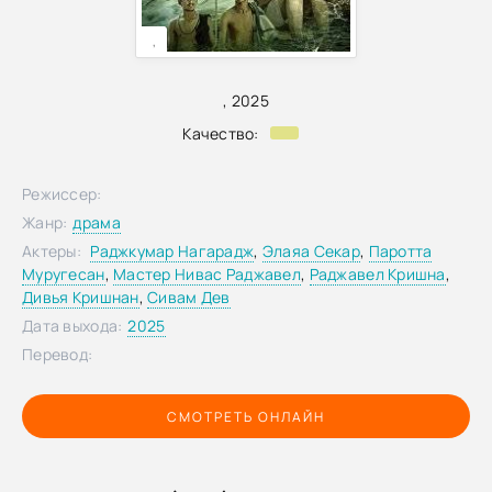
,
,
2025
Качество:
Режиссер:
Жанр:
драма
Актеры:
Раджкумар Нагарадж
,
Элаяа Секар
,
Паротта
Муругесан
,
Мастер Нивас Раджавел
,
Раджавел Кришна
,
Дивья Кришнан
,
Сивам Дев
Дата выхода:
2025
Перевод:
СМОТРЕТЬ ОНЛАЙН