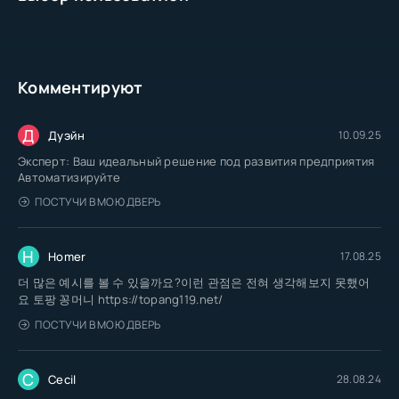
Комментируют
Д
Дуэйн
10.09.25
Эксперт: Ваш идеальный решение под развития предприятия
Автоматизируйте
ПОСТУЧИ В МОЮ ДВЕРЬ
H
Homer
17.08.25
더 많은 예시를 볼 수 있을까요?이런 관점은 전혀 생각해보지 못했어
요 토팡 꽁머니 https://topang119.net/
ПОСТУЧИ В МОЮ ДВЕРЬ
C
Cecil
28.08.24