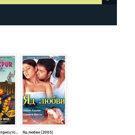
Мисс Танакпур присутствует (2015)
Яд любви (2005)