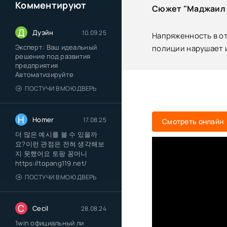
Комментируют
Сюжет "Маджаил 
Д
Дуэйн
10.09.25
Напряженность в о
Эксперт: Ваш идеальный
полиции нарушает 
решение под развития
предприятия
Автоматизируйте
ПОСТУЧИ В МОЮ ДВЕРЬ
H
Homer
17.08.25
Смотреть онлайн
더 많은 예시를 볼 수 있을까
요?이런 관점은 전혀 생각해보
지 못했어요 토팡 꽁머니
https://topang119.net/
ПОСТУЧИ В МОЮ ДВЕРЬ
C
Cecil
28.08.24
1win официальный ли