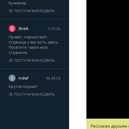
букмекер
ПОСТУЧИ В МОЮ ДВЕРЬ
S
Shelli
11.07.24
Привет, хорошо веб-
страница у вас есть здесь.
Посетите также мою
страничку
ПОСТУЧИ В МОЮ ДВЕРЬ
I
indiaf
04.03.23
Крутой сериал!
ПОСТУЧИ В МОЮ ДВЕРЬ
Расскажи друзьям 