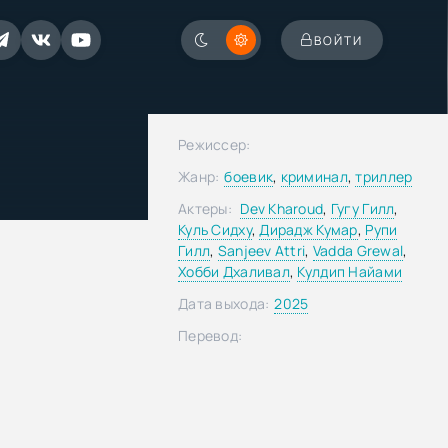
ВОЙТИ
Режиссер:
Жанр:
боевик
,
криминал
,
триллер
Актеры:
Dev Kharoud
,
Гугу Гилл
,
Куль Сидху
,
Дирадж Кумар
,
Рупи
Гилл
,
Sanjeev Attri
,
Vadda Grewal
,
Хобби Дхаливал
,
Кулдип Найами
Дата выхода:
2025
Перевод: