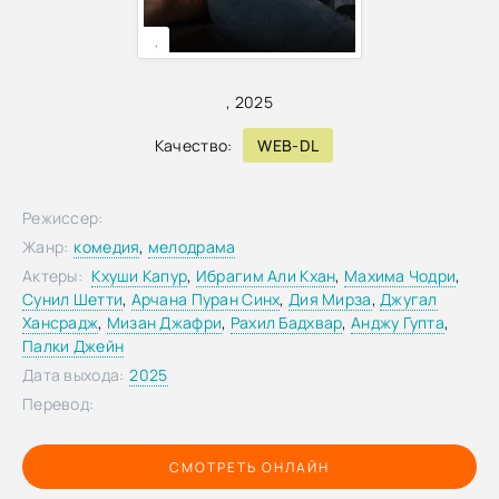
,
,
2025
Качество:
WEB-DL
Режиссер:
Жанр:
комедия
,
мелодрама
Актеры:
Кхуши Капур
,
Ибрагим Али Кхан
,
Махима Чодри
,
Сунил Шетти
,
Арчана Пуран Синх
,
Дия Мирза
,
Джугал
Хансрадж
,
Мизан Джафри
,
Рахил Бадхвар
,
Анджу Гупта
,
Палки Джейн
Дата выхода:
2025
Перевод:
СМОТРЕТЬ ОНЛАЙН