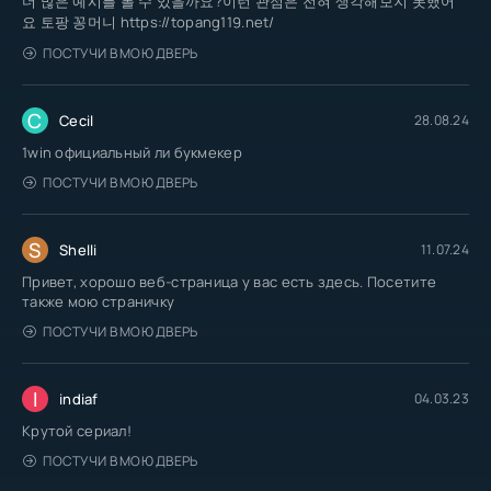
더 많은 예시를 볼 수 있을까요?이런 관점은 전혀 생각해보지 못했어
요 토팡 꽁머니 https://topang119.net/
ПОСТУЧИ В МОЮ ДВЕРЬ
C
Cecil
28.08.24
1win официальный ли букмекер
ПОСТУЧИ В МОЮ ДВЕРЬ
S
Shelli
11.07.24
Привет, хорошо веб-страница у вас есть здесь. Посетите
также мою страничку
ПОСТУЧИ В МОЮ ДВЕРЬ
I
indiaf
04.03.23
Крутой сериал!
ПОСТУЧИ В МОЮ ДВЕРЬ