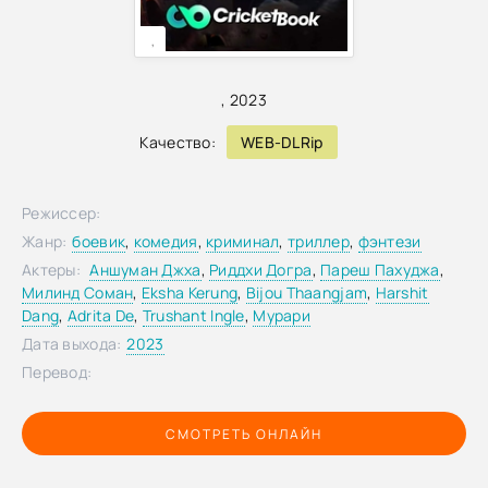
,
,
2023
Качество:
WEB-DLRip
Режиссер:
Жанр:
боевик
,
комедия
,
криминал
,
триллер
,
фэнтези
Актеры:
Аншуман Джха
,
Риддхи Догра
,
Пареш Пахуджа
,
Милинд Соман
,
Eksha Kerung
,
Bijou Thaangjam
,
Harshit
Dang
,
Adrita De
,
Trushant Ingle
,
Мурари
Дата выхода:
2023
Перевод:
СМОТРЕТЬ ОНЛАЙН