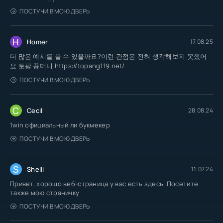
ПОСТУЧИ В МОЮ ДВЕРЬ
H
Homer
17.08.25
더 많은 예시를 볼 수 있을까요?이런 관점은 전혀 생각해보지 못했어
요 토팡 꽁머니 https://topang119.net/
ПОСТУЧИ В МОЮ ДВЕРЬ
C
Cecil
28.08.24
1win официальный ли букмекер
ПОСТУЧИ В МОЮ ДВЕРЬ
S
Shelli
11.07.24
Привет, хорошо веб-страница у вас есть здесь. Посетите
также мою страничку
ПОСТУЧИ В МОЮ ДВЕРЬ