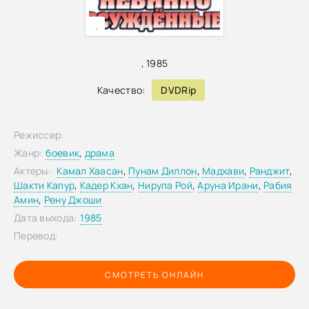
,
,
1985
Качество:
DVDRip
Режиссер:
Жанр:
боевик
,
драма
Актеры:
Камал Хаасан
,
Пунам Диллон
,
Мадхави
,
Ранджит
,
Шакти Капур
,
Кадер Кхан
,
Нирупа Рой
,
Аруна Ирани
,
Рабия
Амин
,
Рену Джоши
Дата выхода:
1985
Перевод:
СМОТРЕТЬ ОНЛАЙН