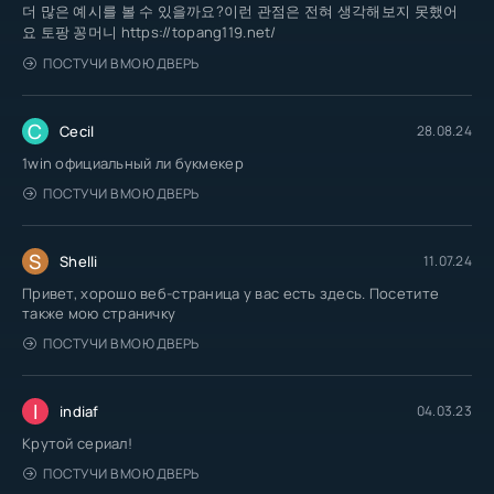
더 많은 예시를 볼 수 있을까요?이런 관점은 전혀 생각해보지 못했어
요 토팡 꽁머니 https://topang119.net/
ПОСТУЧИ В МОЮ ДВЕРЬ
C
Cecil
28.08.24
1win официальный ли букмекер
ПОСТУЧИ В МОЮ ДВЕРЬ
S
Shelli
11.07.24
Привет, хорошо веб-страница у вас есть здесь. Посетите
также мою страничку
ПОСТУЧИ В МОЮ ДВЕРЬ
I
indiaf
04.03.23
Крутой сериал!
ПОСТУЧИ В МОЮ ДВЕРЬ