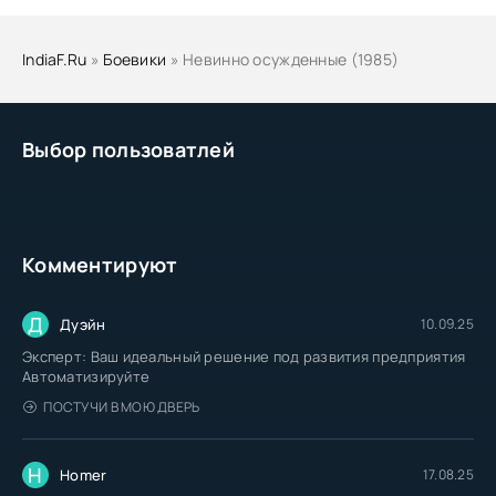
IndiaF.Ru
»
Боевики
» Невинно осужденные (1985)
Выбор пользоватлей
Комментируют
Д
Дуэйн
10.09.25
Эксперт: Ваш идеальный решение под развития предприятия
Автоматизируйте
ПОСТУЧИ В МОЮ ДВЕРЬ
H
Homer
17.08.25