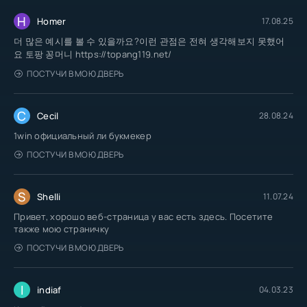
H
Homer
17.08.25
더 많은 예시를 볼 수 있을까요?이런 관점은 전혀 생각해보지 못했어
요 토팡 꽁머니 https://topang119.net/
ПОСТУЧИ В МОЮ ДВЕРЬ
C
Cecil
28.08.24
1win официальный ли букмекер
ПОСТУЧИ В МОЮ ДВЕРЬ
S
Shelli
11.07.24
Привет, хорошо веб-страница у вас есть здесь. Посетите
также мою страничку
ПОСТУЧИ В МОЮ ДВЕРЬ
I
indiaf
04.03.23