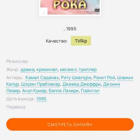
,
,
1995
Качество:
TVRip
Режиссер:
Жанр:
драма
,
криминал
,
мюзикл
,
триллер
Актеры:
Камал Саданах
,
Риту Шивпури
,
Ронит Рой
,
Шамми
Капур
,
Шэрон Прабхакар
,
Джавед Джеффри
,
Джонни
Левер
,
Ануп Кумар
,
Баппа Лахири
,
Пайнтал
Дата выхода:
1995
Перевод:
СМОТРЕТЬ ОНЛАЙН