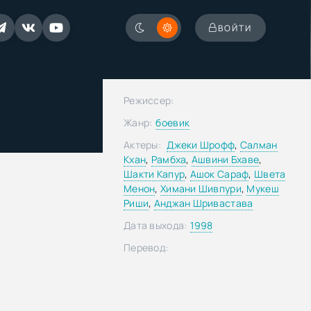
ВОЙТИ
Режиссер:
Жанр:
боевик
Актеры:
Джеки Шрофф
,
Салман
Кхан
,
Рамбха
,
Ашвини Бхаве
,
Шакти Капур
,
Ашок Сараф
,
Швета
Менон
,
Химани Шивпури
,
Мукеш
Риши
,
Анджан Шривастава
Дата выхода:
1998
Перевод: