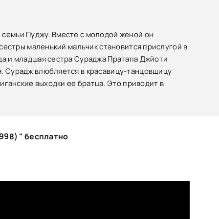
 семьи Пуджу. Вместе с молодой женой он
я сестры маленький мальчик становится прислугой в
 да и младшая сестра Сураджа Пратапа Джйоти
м. Сурадж влюбляется в красавицу-танцовщицу
лиганские выходки ее братца. Это приводит в
998) " бесплатно