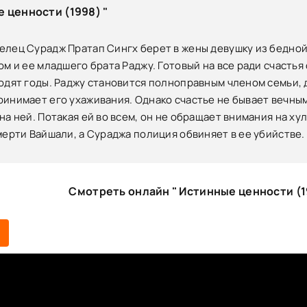
 ценности (1998) "
лец Сурадж Пратап Сингх берет в жены девушку из бедной
ом и ее младшего брата Раджу. Готовый на все ради счасть
одят годы. Раджу становится полноправным членом семьи,
ринимает его ухаживания. Однако счастье не бывает вечны
на ней. Потакая ей во всем, он не обращает внимания на ху
мерти Вайшали, а Сураджа полиция обвиняет в ее убийстве.
Смотреть онлайн " Истинные ценности (1