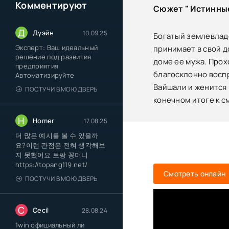
Комментируют
Сюжет " Истинные
Д
Дуэйн
10.09.25
Богатый землевладе
Эксперт: Ваш идеальный
принимает в свой д
решение под развития
доме ее мужа. Прох
предприятия
благосклонно восп
Автоматизируйте
Вайшали и женится 
ПОСТУЧИ В МОЮ ДВЕРЬ
конечном итоге к с
H
Homer
17.08.25
더 많은 예시를 볼 수 있을까
요?이런 관점은 전혀 생각해보
지 못했어요 토팡 꽁머니
https://topang119.net/
Смотреть онлайн
ПОСТУЧИ В МОЮ ДВЕРЬ
C
Cecil
28.08.24
1win официальный ли