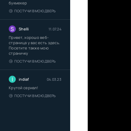
букмекер
ПОСТУЧИ В МОЮ ДВЕРЬ
S
Shelli
11.07.24
Привет, хорошо веб-
страница у вас есть здесь.
Посетите также мою
страничку
ПОСТУЧИ В МОЮ ДВЕРЬ
I
indiaf
04.03.23
Крутой сериал!
ПОСТУЧИ В МОЮ ДВЕРЬ