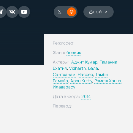
ВОЙТИ
Режиссер:
Жанр:
боевик
Актеры:
Аджит Кумар
,
Таманна
Бхатия
,
Vidharth
,
Бала
,
Сантханам
,
Нассер
,
Тамби
Рамайа
,
Appu Kutty
,
Рамеш Ханна
,
Илаварасу
Дата выхода:
2014
Перевод: