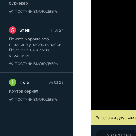
букмекер
ПОСТУЧИ В МОЮ ДВЕРЬ
S
Shelli
11.07.24
Привет, хорошо веб-
страница у вас есть здесь.
Посетите также мою
страничку
ПОСТУЧИ В МОЮ ДВЕРЬ
I
indiaf
04.03.23
Крутой сериал!
ПОСТУЧИ В МОЮ ДВЕРЬ
Расскажи друзьям 
В ЗАКЛАДКИ