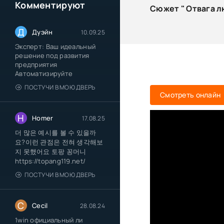
Комментируют
Сюжет " Отвага л
Д
Дуэйн
10.09.25
Эксперт: Ваш идеальный
решение под развития
предприятия
Автоматизируйте
ПОСТУЧИ В МОЮ ДВЕРЬ
Смотреть онлайн
H
Homer
17.08.25
더 많은 예시를 볼 수 있을까
요?이런 관점은 전혀 생각해보
지 못했어요 토팡 꽁머니
https://topang119.net/
ПОСТУЧИ В МОЮ ДВЕРЬ
C
Cecil
28.08.24
1win официальный ли