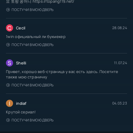
요 토팡 꽁머니 https://topang119.net/
ПОСТУЧИ В МОЮ ДВЕРЬ
C
Cecil
28.08.24
1win официальный ли букмекер
ПОСТУЧИ В МОЮ ДВЕРЬ
S
Shelli
11.07.24
Привет, хорошо веб-страница у вас есть здесь. Посетите
также мою страничку
ПОСТУЧИ В МОЮ ДВЕРЬ
I
indiaf
04.03.23
Крутой сериал!
ПОСТУЧИ В МОЮ ДВЕРЬ