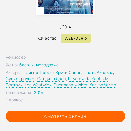
,
,
2014
Качество:
WEB-DLRip
Режиссер:
Жанр:
боевик
,
мелодрама
Актеры:
Тайгер Шрофф
,
Крити Санон
,
Партх Акеркар
,
Сунил Гроувер
,
Сандипа Дхар
,
Priyamvada Kant
,
Ли
Вествик
,
Lee Westwick
,
Sugandha Mishra
,
Karuna Verma
Дата выхода:
2014
Перевод:
СМОТРЕТЬ ОНЛАЙН