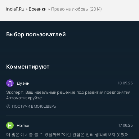
IndiaF.Ru
»
Боевики
» Право на любовь (2014)
Выбор пользоватлей
Комментируют
Д
Дуэйн
10.09.25
Эксперт: Ваш идеальный решение под развития предприятия
Автоматизируйте
ПОСТУЧИ В МОЮ ДВЕРЬ
H
Homer
17.08.25
더 많은 예시를 볼 수 있을까요?이런 관점은 전혀 생각해보지 못했어