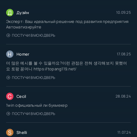
Д
Дуэйн
10.09.25
Эксперт: Ваш идеальный решение под развития предприятия
Автоматизируйте
ПОСТУЧИ В МОЮ ДВЕРЬ
H
Homer
17.08.25
더 많은 예시를 볼 수 있을까요?이런 관점은 전혀 생각해보지 못했어
요 토팡 꽁머니 https://topang119.net/
ПОСТУЧИ В МОЮ ДВЕРЬ
C
Cecil
28.08.24
1win официальный ли букмекер
ПОСТУЧИ В МОЮ ДВЕРЬ
S
Shelli
11.07.24