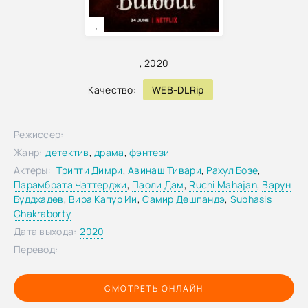
,
,
2020
Качество:
WEB-DLRip
Режиссер:
Жанр:
детектив
,
драма
,
фэнтези
Актеры:
Трипти Димри
,
Авинаш Тивари
,
Рахул Бозе
,
Парамбрата Чаттерджи
,
Паоли Дам
,
Ruchi Mahajan
,
Варун
Буддхадев
,
Вира Капур Ии
,
Самир Дешпандэ
,
Subhasis
Chakraborty
Дата выхода:
2020
Перевод:
СМОТРЕТЬ ОНЛАЙН