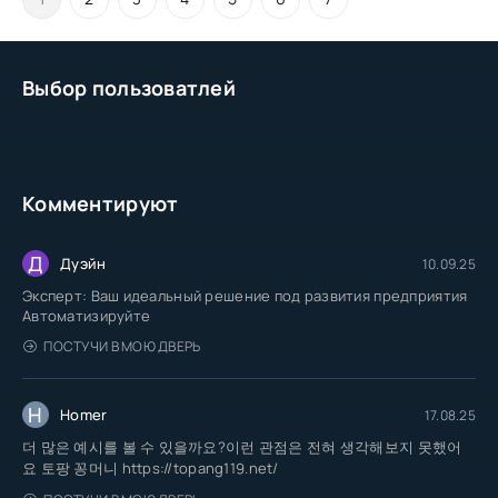
Выбор пользоватлей
Комментируют
Д
Дуэйн
10.09.25
Эксперт: Ваш идеальный решение под развития предприятия
Автоматизируйте
ПОСТУЧИ В МОЮ ДВЕРЬ
H
Homer
17.08.25
더 많은 예시를 볼 수 있을까요?이런 관점은 전혀 생각해보지 못했어
요 토팡 꽁머니 https://topang119.net/