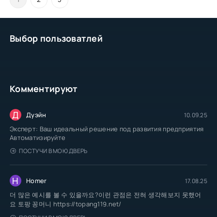
Выбор пользоватлей
Комментируют
Д
Дуэйн
10.09.25
Эксперт: Ваш идеальный решение под развития предприятия
Автоматизируйте
ПОСТУЧИ В МОЮ ДВЕРЬ
H
Homer
17.08.25
더 많은 예시를 볼 수 있을까요?이런 관점은 전혀 생각해보지 못했어
요 토팡 꽁머니 https://topang119.net/